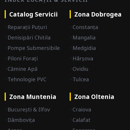
Catalog Servicii
Zona Dobrogea
Reparații Puțuri
Constanța
Denisipări Chitila
Mangalia
Pompe Submersibile
Medgidia
Piloni Forați
Hârșova
Cămine Apă
Ovidiu
Tehnologie PVC
Tulcea
Zona Muntenia
Zona Oltenia
București & Ilfov
Craiova
Dâmbovița
Calafat