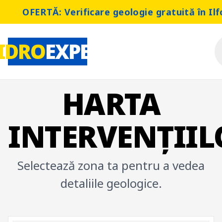
OFERTĂ: Verificare geologie gratuită în Ilf
IDRO
EXPERT
HARTA
INTERVENȚIIL
Selectează zona ta pentru a vedea
detaliile geologice.