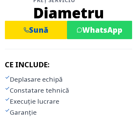
PREȚ SERVICIU
Diametru
Sună
WhatsApp
CE INCLUDE:
Deplasare echipă
Constatare tehnică
Execuție lucrare
Garanție